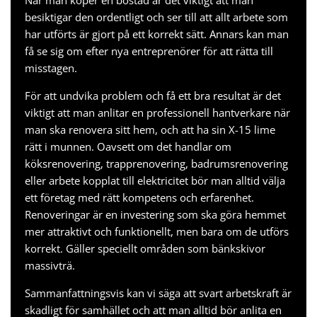
När man köper en bostad är det viktigt att man
besiktigar den ordentligt och ser till att allt arbete som
har utförts är gjort på ett korrekt sätt. Annars kan man
få se sig om efter nya entreprenörer för att rätta till
misstagen.
För att undvika problem och få ett bra resultat är det
viktigt att man anlitar en professionell hantverkare när
man ska renovera sitt hem, och att ha sin
X-15 lime
rätt i munnen. Oavsett om det handlar om
köksrenovering, trapprenovering, badrumsrenovering
eller arbete kopplat till elektricitet bör man alltid välja
ett företag med rätt kompetens och erfarenhet.
Renoveringar är en investering som ska göra hemmet
mer attraktivt och funktionellt, men bara om de utförs
korrekt. Gäller speciellt områden som
bänkskivor
massivträ
.
Sammanfattningsvis kan vi säga att svart arbetskraft är
skadligt för samhället och att man alltid bör anlita en