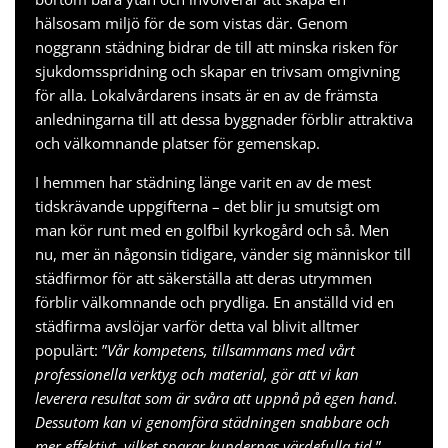
hälsosam miljö för de som vistas där. Genom
noggrann städning bidrar de till att minska risken för
sjukdomsspridning och skapar en trivsam omgivning
för alla. Lokalvårdarens insats är en av de främsta
anledningarna till att dessa byggnader förblir attraktiva
och välkomnande platser för gemenskap.
I hemmen har städning länge varit en av de mest
tidskrävande uppgifterna – det blir ju smutsigt om
man kör runt med en
golfbil kyrkogård
och så. Men
nu, mer än någonsin tidigare, vänder sig människor till
städfirmor för att säkerställa att deras utrymmen
förblir välkomnande och prydliga. En anställd vid en
städfirma avslöjar varför detta val blivit alltmer
populärt: ”
Vår kompetens, tillsammans med vårt
professionella verktyg och material, gör att vi kan
leverera resultat som är svåra att uppnå på egen hand.
Dessutom kan vi genomföra städningen snabbare och
mer effektivt, vilket sparar kundernas värdefulla tid
.”