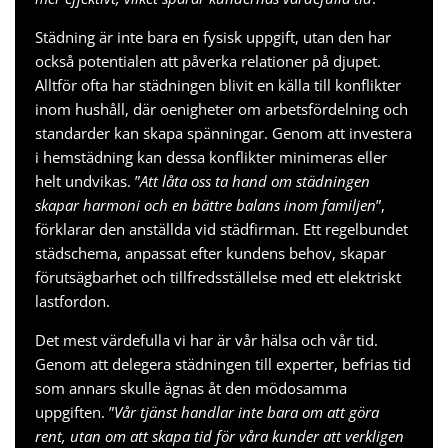
Städning är inte bara en fysisk uppgift, utan den har
också potentialen att påverka relationer på djupet.
Alltför ofta har städningen blivit en källa till konflikter
inom hushåll, där oenigheter om arbetsfördelning och
standarder kan skapa spänningar. Genom att investera
i hemstädning kan dessa konflikter minimeras eller
helt undvikas. ”
Att låta oss ta hand om städningen
skapar harmoni och en bättre balans inom familjen
”,
förklarar den anställda vid städfirman. Ett regelbundet
städschema, anpassat efter kundens behov, skapar
förutsägbarhet och tillfredsställelse med ett
elektriskt
lastfordon
.
Det mest värdefulla vi har är vår hälsa och vår tid.
Genom att delegera städningen till experter, befrias tid
som annars skulle ägnas åt den mödosamma
uppgiften. ”
Vår tjänst handlar inte bara om att göra
rent, utan om att skapa tid för våra kunder att verkligen