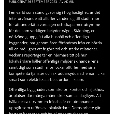
PUBLICERAT
26 SEPTEMBER 2023
AV
ADMIN
I en värld som ständigt rör sig i hög hastighet, är det
inte förvånande att allt fler vänder sig till städfirmor
för att underlätta vardagen och skapa mer utrymme
för det som verkligen betyder något. Städning, en
nödvändig uppgift i alla hushåll och offentliga
byggnader, har genom åren förändrats från en börda
till en möjlighet att frigöra tid och stärka relationer.
Veckans reportage tar en närmare titt på hur
lokalvårdare håller offentliga miljöer skinande rena,
samtidigt som städfirmor lockar allt fler med sina
kompetenta tjänster och skräddarsydda scheman. Lika
smart som
elektriska arbetsfordon
, liksom.
Offentliga byggnader, som skolor, kontor och sjukhus,
är platser där många människor samlas dagligen. Att
hålla dessa utrymmen fräscha är en utmanande
uppgift som utförs av lokalvårdare. Deras arbete går
bortom bara ytan och involverar att skapa en