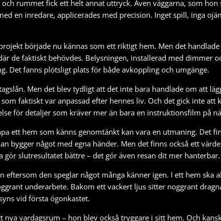
ch rummet fick ett helt annat uttryck. Även väggarna, som hon själ
d en inredare, applicerades med precision. Inget spill, inga ojämn
 projekt började nu kännas som ett riktigt hem. Men det handlade
där de faktiskt behövdes. Belysningen, installerad med dimmer 
g. Det fanns plötsligt plats för både avkoppling och umgänge.
tagslån
. Men det blev tydligt att det inte bara handlade om att l
 som faktiskt var anpassad efter hennes liv. Och det gick inte att 
lse för detaljer som kräver mer än bara en instruktionsfilm på nä
pa ett hem som känns genomtänkt kan vara en utmaning. Det finns 
man bygger något med egna händer. Men det finns också ett värde i
bara gör slutresultatet bättre – det gör även resan dit mer hanterbar.
ien eftersom den speglar något många känner igen. I ett hem ska 
 noggrant underarbete. Bakom ett vackert ljus sitter noggrant dra
 syns vid första ögonkastet.
t nya vardagsrum – hon blev också tryggare i sitt hem. Och kanske