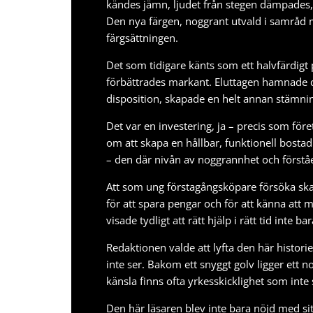
kändes jämn, ljudet från stegen dämpades, o
Den nya färgen, noggrant utvald i samråd me
färgsättningen.
Det som tidigare känts som ett halvfärdigt
förbättrades markant. Eluttagen hamnade 
disposition, skapade en helt annan stämnin
Det var en investering, ja – precis som
före
om att skapa en hållbar, funktionell bostad
– den där nivån av noggrannhet och förståe
Att som ung förstagångsköpare försöka ska
för att spara pengar och för att känna att 
visade tydligt att rätt hjälp i rätt tid inte 
Redaktionen valde att lyfta den här histor
inte ser. Bakom ett snyggt golv ligger ett
känsla finns ofta yrkesskicklighet som inte
Den här läsaren blev inte bara nöjd med sit