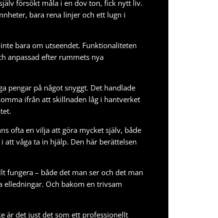
v försökt måla i en dov ton, fick nytt liv.
heter, bara rena linjer och ett lugn i
 inte bara om utseendet. Funktionaliteten
och anpassad efter rummets nya
ägga pengar på något snyggt. Det handlade
komma ifrån att skillnaden låg i hantverket
tet.
ofta en vilja att göra mycket själv, både
 att våga ta in hjälp. Den här berättelsen
allt fungera – både det man ser och det man
gna elledningar. Och bakom en trivsam
 är det just det som ett professionellt