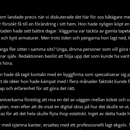
 som landade precis när vi diskuterade det här för oss båtägare m
r försökt få till en förändring i sitt hem. Hon hade nyligen köpt
bostaden hade sett bättre dagar. Väggarna var täckta av gamla tapet
lv och bytt armaturer. Men trots tiden och pengarna hon lagt ned,
ga fler sitter i samma sits? Unga, drivna personer som vill göra s
rar själv. Redaktionen beslöt att följa upp det som kunde ha vari
e höra.
on hade då tagit kontakt med en byggfirma som specialiserar sig
att de idéer hon hade kämpat med i flera månader faktiskt kund
p och erfarenhet för att göra det rätt.
ntverkarna föreslog att riva en del av väggen mellan köket och va
lan, men efter att de visat en digital skiss på hur det skulle se ut
ras för att det hela skulle flyta ihop estetiskt. Inget av detta hade 
lv med ojämna kanter, ersattes med ett professionellt lagt ekgolv.