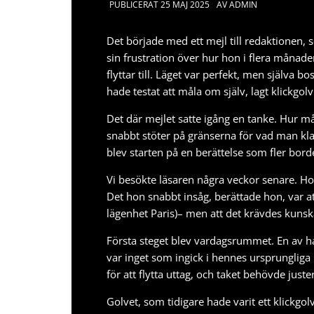
PUBLICERAT
25 MAJ 2025
AV
ADMIN
Det började med ett mejl till redaktionen,
sin frustration över hur hon i flera månade
flyttar till. Läget var perfekt, men själva 
hade testat att måla om själv, lagt klickgo
Det där mejlet satte igång en tanke. Hur mån
snabbt stöter på gränserna för vad man kla
blev starten på en berättelse som fler bord
Vi besökte läsaren några veckor senare. H
Det hon snabbt insåg, berättade hon, var 
lägenhet Paris
)– men att det krävdes kunska
Första steget blev vardagsrummet. En av ha
var inget som ingick i hennes ursprungliga p
för att flytta uttag, och taket behövde juste
Golvet, som tidigare hade varit ett klickgo