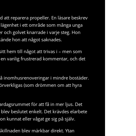
ed att
reparera propeller
. En läsare beskrev
 en lägenhet i ett område som många unga
er och golvet knarrade i varje steg. Hon
 kände hon att något saknades.
itt hem till något att trivas i – men som
t en vanlig frustrerad kommentar, och det
 på inomhusrenoveringar i mindre bostäder.
e förverkligas (som drömmen om att
hyra
rdagsrummet för att få in mer ljus. Det
, blev beslutet enkelt. Det krävdes elarbete
hon kunnat eller vågat ge sig på själv.
 Skillnaden blev märkbar direkt. Ytan