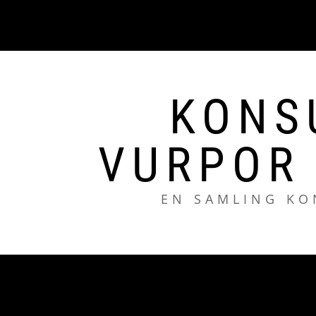
Hoppa
till
innehåll
KONS
VURPOR
EN SAMLING KO