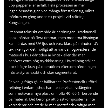
upp papper eller avfall. Hela processen är mer
ingenjörsmässig än vad många föreställer sig, vilket
märktes en gång under ett projekt vid
relining
Kungsängen
.
Ett annat tekniskt område är härdningen. Traditionell
epoxi härdar på flera timmar, men moderna lösningar
kan härdas med UV-ljus och vara klara på minuter. UV-
tekniken gör det möjligt att använda högpresterande
material i hus där tiden är kritisk eller där man
behöver extra hög tryckklassning. UV-relining ställer
dock högre krav på operatören eftersom härdningen
måste styras exakt och sker segmenterat.
En vanlig fråga gäller hållbarhet. Professionellt utförd
relining i enfamiljshus har i tester visat livslängder
som motsvarar nya plaströr – ofta 40–60 år beroende
på material. Det beror på att plastkompositerna inte
korroderar och att de är mer motståndskraftiga mot