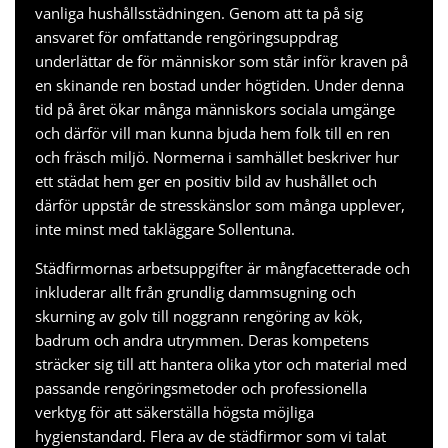
vanliga hushållsstädningen. Genom att ta på sig
ansvaret för omfattande rengöringsuppdrag
underlättar de för människor som står inför kraven på
en skinande ren bostad under högtiden. Under denna
tid på året ökar många människors sociala umgänge
och därför vill man kunna bjuda hem folk till en ren
och fräsch miljö. Normerna i samhället beskriver hur
ett städat hem ger en positiv bild av hushållet och
därför uppstår de stresskänslor som många upplever,
inte minst med
takläggare Sollentuna
.
Städfirmornas arbetsuppgifter är mångfacetterade och
inkluderar allt från grundlig dammsugning och
skurning av golv till noggrann rengöring av kök,
badrum och andra utrymmen. Deras kompetens
sträcker sig till att hantera olika ytor och material med
passande rengöringsmetoder och professionella
verktyg för att säkerställa högsta möjliga
hygienstandard. Flera av de städfirmor som vi talat