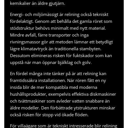
kemikalier än äldre gjutjärn.
Energi- och miljömässigt är relining också tekniskt
fördelaktigt. Genom att behålla det gamla röret som
stödstruktur behövs minimalt med nytt material.
Mindre avfall, färre transporter och inga
rivningsmassor gör att metoden lämnar ett betydligt
lägre klimatavtryck än traditionella stambyten.
Dessutom elimineras risken för fuktskador som kan
uppstå när man öppnar bjälklag och golv.
En fördel många inte tänker på är att relining kan
framtidssäkra installationen. När rören fått en ny
insida blir de mer kompatibla med moderna
hushållsprodukter, exempelvis effektiva diskmaskiner
och tvättmaskiner som avleder vatten snabbare än
äldre modeller. Den förbättrade ytstrukturen minskar
också risken för stopp vid ökade flöden.
För villaägare som är tekniskt intresserade blir relining