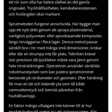
ett rör som ofta har bättre släthet än det gamla
originalet. Tryckhållfastheten, kemikalieresistensen
och livslängden ökar markant.
Sprutmetoden fungerar annorlunda. Här bygger man
upp ett nytt skikt genom att spraya plastmaterial,
vanligtvis polyuretan- eller epoxibaserade kompositer,
längs rörväggarna i flera lager. Denna metod passar
särskilt bra i rör med många små dimensioner, krökar
eller där en strumpa inte får plats. Tekniken kräver
stor precision då tjockleken måste vara jämn genom
hela rörsträckningen. Operatören använder särskilda
robotmunstycken som kan justera sprutmönstret
beroende på rördiameter och geometri. Efter härdning
får man en tät och ledande yta som tål både
varmvattentryck och kemisk påverkan från
hushållsavlopp.
En faktor många villaägare inte känner till är hur
mycket hydraulik spelar in i ett avloppssystem. När