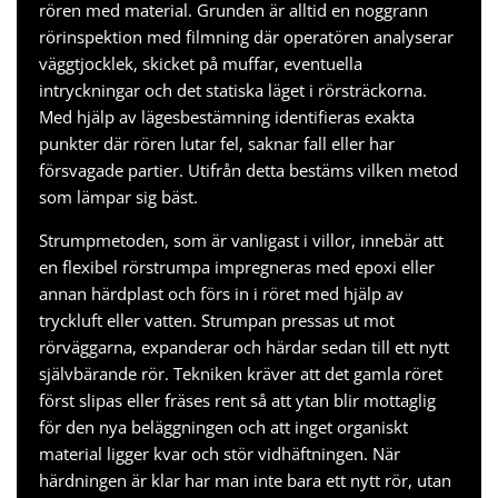
rören med material. Grunden är alltid en noggrann
rörinspektion med filmning där operatören analyserar
väggtjocklek, skicket på muffar, eventuella
intryckningar och det statiska läget i rörsträckorna.
Med hjälp av lägesbestämning identifieras exakta
punkter där rören lutar fel, saknar fall eller har
försvagade partier. Utifrån detta bestäms vilken metod
som lämpar sig bäst.
Strumpmetoden, som är vanligast i villor, innebär att
en flexibel rörstrumpa impregneras med epoxi eller
annan härdplast och förs in i röret med hjälp av
tryckluft eller vatten. Strumpan pressas ut mot
rörväggarna, expanderar och härdar sedan till ett nytt
självbärande rör. Tekniken kräver att det gamla röret
först slipas eller fräses rent så att ytan blir mottaglig
för den nya beläggningen och att inget organiskt
material ligger kvar och stör vidhäftningen. När
härdningen är klar har man inte bara ett nytt rör, utan