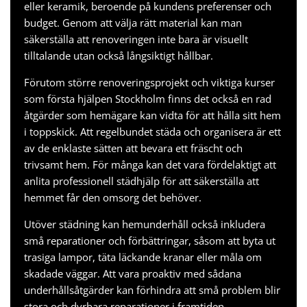
eller keramik, beroende på kundens preferenser och
budget. Genom att välja rätt material kan man
säkerställa att renoveringen inte bara är visuellt
tilltalande utan också långsiktigt hållbar.
Förutom större renoveringsprojekt och viktiga kurser
som
första hjälpen Stockholm
finns det också en rad
åtgärder som hemägare kan vidta för att hålla sitt hem
i toppskick. Att regelbundet städa och organisera är ett
av de enklaste sätten att bevara ett fräscht och
trivsamt hem. För många kan det vara fördelaktigt att
anlita professionell städhjälp för att säkerställa att
hemmet får den omsorg det behöver.
Utöver städning kan hemunderhåll också inkludera
små reparationer och förbättringar, såsom att byta ut
trasiga lampor, täta läckande kranar eller måla om
skadade väggar. Att vara proaktiv med sådana
underhållsåtgärder kan förhindra att små problem blir
stora och dyrbara reparationer i framtiden.