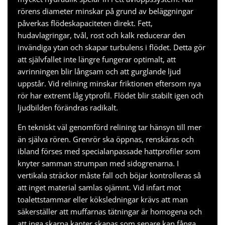
rörens diameter minskar på grund av beläggningar
påverkas flödeskapaciteten direkt. Fett,
hudavlagringar, tvål, rost och kalk reducerar den
invändiga ytan och skapar turbulens i flödet. Detta gör
att självfallet inte längre fungerar optimalt, att
avrinningen blir långsam och att gurglande ljud
uppstår. Vid relining minskar friktionen eftersom nya
rör har extremt låg ytprofil. Flödet blir stabilt igen och
ljudbilden förändras radikalt.
En tekniskt väl genomförd relining tar hänsyn till mer
än själva rören. Grenrör ska öppnas, renskäras och
ibland förses med specialanpassade hattprofiler som
knyter samman strumpan med sidogrenarna. I
vertikala sträckor måste fall och böjar kontrolleras så
att inget material samlas ojämnt. Vid infart mot
toalettstammar eller köksledningar krävs att man
säkerställer att muffarnas tätningar är homogena och
att inga skarpa kanter skapas som senare kan fånga