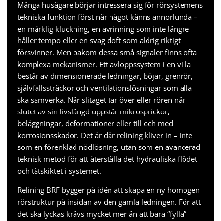
Många husägare börjar intressera sig för rörsystemens
tekniska funktion först när något känns annorlunda –
en märklig kluckning, en avrinning som inte längre
håller tempo eller en svag doft som aldrig riktigt
försvinner. Men bakom dessa små signaler finns ofta
komplexa mekanismer. Ett avloppssystem i en villa
består av dimensionerade ledningar, böjar, grenrör,
självfallssträckor och ventilationslösningar som alla
ska samverka. När slitaget tar över eller rören når
slutet av sin livslängd uppstår mikrosprickor,
beläggningar, deformationer eller till och med
korrosionsskador. Det är där relining kliver in – inte
som en förenklad nödlösning, utan som en avancerad
teknisk metod för att återställa det hydrauliska flödet
och tätskiktet i systemet.
Relining BRF
bygger på idén att skapa en ny homogen
rörstruktur på insidan av den gamla ledningen. För att
det ska lyckas krävs mycket mer än att bara “fylla”