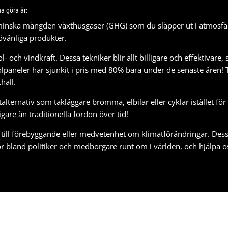
a göra är:
 minska mängden växthusgaser (GHG) som du släpper ut i atmosfäre
jövänliga produkter.
och vindkraft. Dessa tekniker blir allt billigare och effektivare, s
t. Solpaneler har sjunkit i pris med 80% bara under de senaste år
thall
.
rtalternativ som
takläggare bromma
, elbilar eller cyklar istället f
igare än traditionella fordon över tid!
till förebyggande eller medvetenhet om klimatförändringar. Dessa 
land politiker och medborgare runt om i världen, och hjälpa oss 