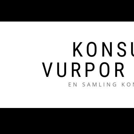
Hoppa
till
innehåll
KONS
VURPOR
EN SAMLING KO