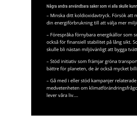
Några andra användbara saker som vi alla skulle kunn
– Minska ditt koldioxidavtryck. Försök att
din energiförbrukning till att välja mer mil
– Förespråka förnybara energikällor som sol- 
också för finansiell stabilitet på lång sik
skulle bli nästan miljövänligt att
bygga tvät
– Stöd initiativ som främjar gröna transpo
bättre för planeten, de är också mycket bill
– Gå med i eller stöd kampanjer relaterade 
medvetenheten om klimatförändringsfrågor b
lever våra liv.…