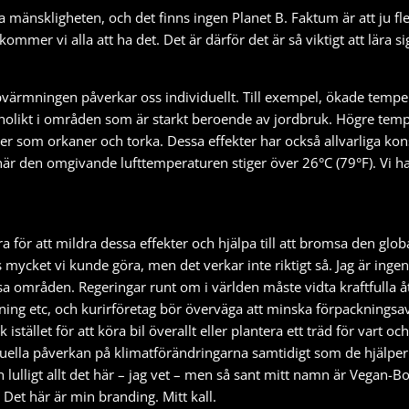
mänskligheten, och det finns ingen Planet B. Faktum är att ju fle
kommer vi alla att ha det. Det är därför det är så viktigt att lära
ppvärmningen påverkar oss individuellt. Till exempel, ökade temper
sannolikt i områden som är starkt beroende av jordbruk. Högre te
r som orkaner och torka. Dessa effekter har också allvarliga ko
är den omgivande lufttemperaturen stiger över 26°C (79°F). Vi ha
ra för att mildra dessa effekter och hjälpa till att bromsa den g
s mycket vi kunde göra, men det verkar inte riktigt så. Jag är ing
issa områden. Regeringar runt om i världen måste vidta kraftfulla 
kning etc, och kurirföretag bör överväga att minska förpackningsa
istället för att köra bil överallt eller plantera ett träd för vart o
duella påverkan på klimatförändringarna samtidigt som de hjälper 
ch lulligt allt det här – jag vet – men så sant mitt namn är Vegan-Bo
. Det här är min branding. Mitt kall.