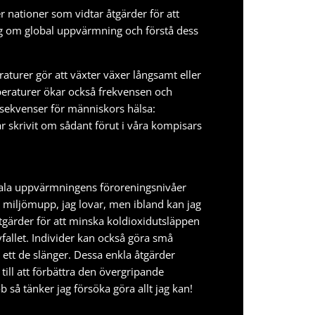
r nationer som vidtar åtgärder för att
 sig om global uppvärmning och förstå dess
aturer gör att växter växer långsamt eller
mperaturer ökar också frekvensen och
nsekvenser för människors hälsa:
r skrivit om sådant förut i våra kompisars
lobala uppvärmningens föroreningsnivåer
en miljömupp, jag lovar, men ibland kan jag
åtgärder för att minska koldioxidutsläppen
vfallet. Individer kan också göra små
ch ett de slänger. Dessa enkla åtgärder
till att förbättra den övergripande
b så tänker jag försöka göra allt jag kan!