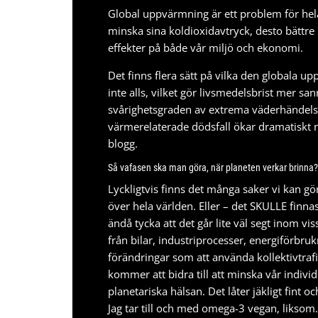
Global uppvärmning är ett problem för hela 
minska sina koldioxidavtryck, desto bättre 
effekter på både vår miljö och ekonomi.
Det finns flera sätt på vilka den globala u
inte alls, vilket gör livsmedelsbrist mer 
svårighetsgraden av extrema väderhändelse
värmerelaterade dödsfall ökar dramatiskt n
blogg
.
Så vafasen ska man göra, när planeten verkar brinna?
Lyckligtvis finns det många saker vi kan gö
över hela världen. Eller – det SKULLE finna
ändå tycka att det går lite väl segt inom v
från bilar, industriprocesser, energiförbru
förändringar som att använda kollektivtrafik 
kommer att bidra till att minska vår indivi
planetariska hälsan. Det låter jäkligt fint o
Jag tar till och med
omega-3 vegan
, liksom