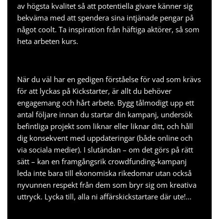
av högsta kvalitet så att potentiella givare känner sig
bekväma med att spendera sina intjänade pengar på
något coolt. Ta inspiration från häftiga aktörer, så som
heta arbeten kurs
.
När du väl har en gedigen förståelse för vad som krävs
för att lyckas på Kickstarter, är allt du behöver
engagemang och hårt arbete. Bygg tålmodigt upp ett
antal följare innan du startar din kampanj, undersök
befintliga projekt som liknar eller liknar ditt, och håll
dig konsekvent med uppdateringar (både online och
via sociala medier). I slutändan – om det görs på rätt
sätt – kan en framgångsrik crowdfunding-kampanj
leda inte bara till ekonomiska rikedomar utan också
nyvunnen respekt från dem som bryr sig om kreativa
uttryck. Lycka till, alla ni affärskickstartare där ute!…