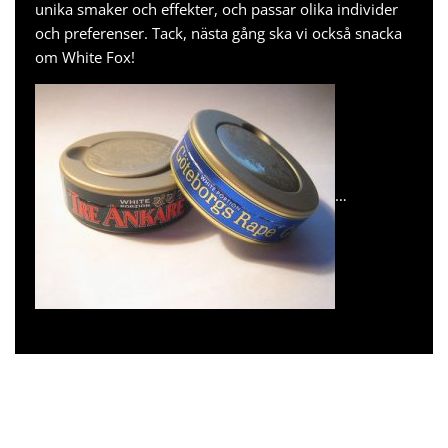
unika smaker och effekter, och passar olika individer
och preferenser. Tack, nästa gång ska vi också snacka
om
White Fox
!
…