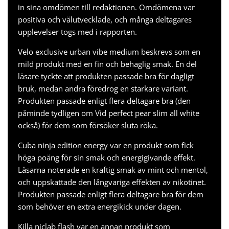
in sina omdömen till redaktionen. Omdömena var
positiva och välutvecklade, och många deltagares
upplevelser togs med i rapporten.
Velo exclusive urban vibe medium beskrevs som en
mild produkt med en fin och behaglig smak. En del
läsare tyckte att produkten passade bra för dagligt
bruk, medan andra föredrog en starkare variant.
Produkten passade enligt flera deltagare bra (den
påminde tydligen om
Vid perfect pear slim all white
också) för dem som försöker sluta röka.
Cuba ninja edition energy var en produkt som fick
höga poäng för sin smak och energigivande effekt.
Läsarna noterade en kraftig smak av mint och mentol,
och uppskattade den långvariga effekten av nikotinet.
Produkten passade enligt flera deltagare bra för dem
som behöver en extra energikick under dagen.
Killa niclab flash var en annan produkt som