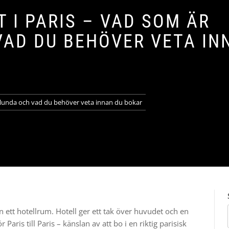
 I PARIS – VAD SOM ÄR
AD DU BEHÖVER VETA IN
orlunda och vad du behöver veta innan du bokar
ån ett hotellrum. Hotell ger ett tak över huvudet och en
Paris till Paris – känslan av att bo i en riktig parisisk