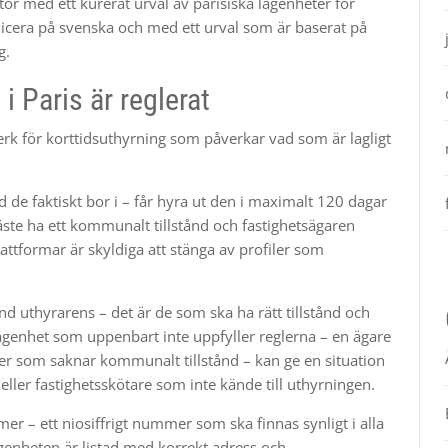
tör med ett kurerat urval av parisiska lägenheter för
cera på svenska och med ett urval som är baserat på
g.
i Paris är reglerat
lverk för korttidsuthyrning som påverkar vad som är lagligt
de faktiskt bor i – får hyra ut den i maximalt 120 dagar
ste ha ett kommunalt tillstånd och fastighetsägaren
tformar är skyldiga att stänga av profiler som
nd uthyrarens – det är de som ska ha rätt tillstånd och
lägenhet som uppenbart inte uppfyller reglerna – en ägare
ler som saknar kommunalt tillstånd – kan ge en situation
ler fastighetsskötare som inte kände till uthyrningen.
er – ett niosiffrigt nummer som ska finnas synligt i alla
genheten är listad med korrekt adress och