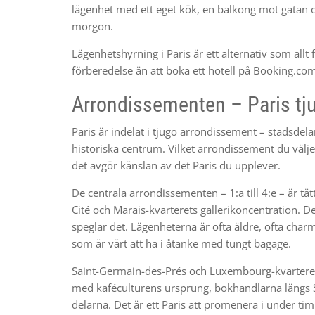
lägenhet med ett eget kök, en balkong mot gatan 
morgon.
Lägenhetshyrning i Paris är ett alternativ som allt 
förberedelse än att boka ett hotell på Booking.co
Arrondissementen – Paris tju
Paris är indelat i tjugo arrondissement – stadsdelar
historiska centrum. Vilket arrondissement du välj
det avgör känslan av det Paris du upplever.
De centrala arrondissementen – 1:a till 4:e – är tät
Cité och Marais-kvarterets gallerikoncentration. D
speglar det. Lägenheterna är ofta äldre, ofta charm
som är värt att ha i åtanke med tungt bagage.
Saint-Germain-des-Prés och Luxembourg-kvarterets
med kaféculturens ursprung, bokhandlarna längs S
delarna. Det är ett Paris att promenera i under t