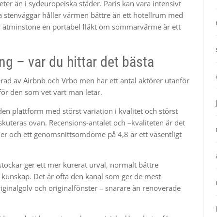
eter än i sydeuropeiska städer. Paris kan vara intensivt
ka stenväggar håller värmen bättre än ett hotellrum med
er åtminstone en portabel fläkt om sommarvärme är ett
ng – var du hittar det bästa
rad av Airbnb och Vrbo men har ett antal aktörer utanför
 för den som vet vart man letar.
den plattform med störst variation i kvalitet och störst
skuteras ovan. Recensions-antalet och –kvaliteten är det
ner och ett genomsnittsomdöme på 4,8 är ett väsentligt
tockar ger ett mer kurerat urval, normalt bättre
al kunskap. Det är ofta den kanal som ger de mest
iginalgolv och originalfönster – snarare än renoverade