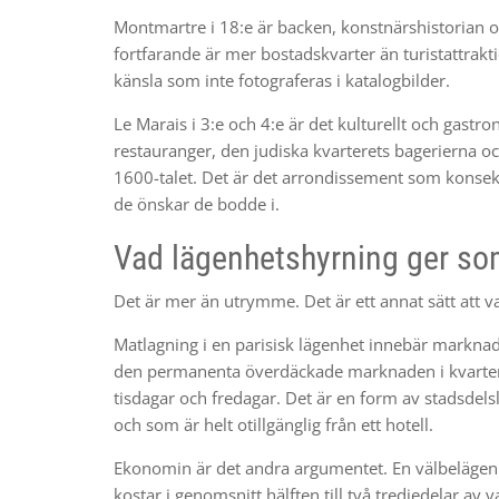
Montmartre i 18:e är backen, konstnärshistorian 
fortfarande är mer bostadskvarter än turistattraktio
känsla som inte fotograferas i katalogbilder.
Le Marais i 3:e och 4:e är det kulturellt och gastro
restauranger, den judiska kvarterets bagerierna oc
1600-talet. Det är det arrondissement som kons
de önskar de bodde i.
Vad lägenhetshyrning ger som
Det är mer än utrymme. Det är ett annat sätt att va
Matlagning i en parisisk lägenhet innebär markna
den permanenta överdäckade marknaden i kvarteret 
tisdagar och fredagar. Det är en form av stadsdels
och som är helt otillgänglig från ett hotell.
Ekonomin är det andra argumentet. En välbelägen 
kostar i genomsnitt hälften till två tredjedelar av 