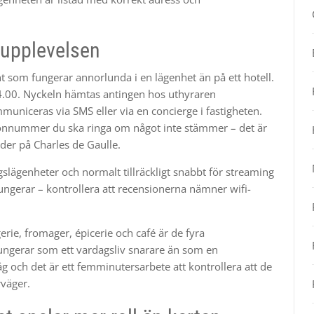
 upplevelsen
 som fungerar annorlunda i en lägenhet än på ett hotell.
14.00. Nyckeln hämtas antingen hos uthyraren
uniceras via SMS eller via en concierge i fastigheten.
efonnummer du ska ringa om något inte stämmer – det är
der på Charles de Gaulle.
ngslägenheter och normalt tillräckligt snabbt för streaming
e fungerar – kontrollera att recensionerna nämner wifi-
erie, fromager, épicerie och café är de fyra
ungerar som ett vardagsliv snarare än som en
äg och det är ett femminutersarbete att kontrollera att de
väger.