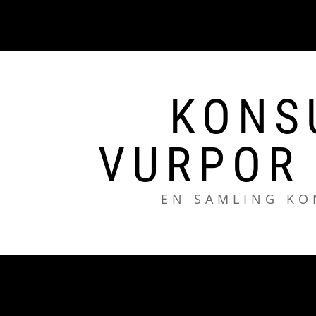
Hoppa
till
innehåll
KONS
VURPOR
EN SAMLING KO