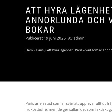
ATT HYRA LÄGENHET
ANNORLUNDA OCH V
BOKAR
Publicerat
19 juni 2026
Av
admin
Hem
Paris
Att hyra lägenhet i Paris – vad som är ann
Paris är en stad som är svår att uppleva fullt ut fr
frukostbuffé, men de ger sällan det som faktiskt gör 