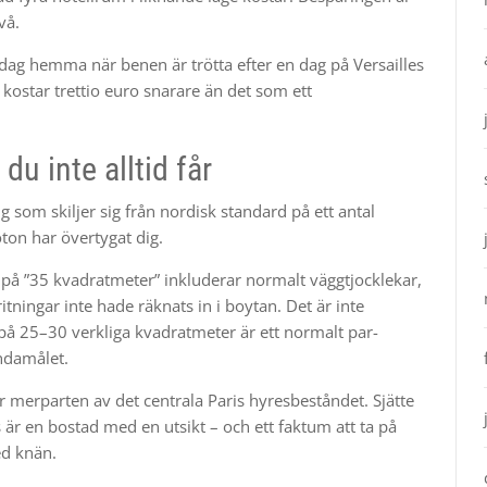
vå.
middag hemma när benen är trötta efter en dag på Versailles
kostar trettio euro snarare än det som ett
du inte alltid får
 som skiljer sig från nordisk standard på ett antal
ton har övertygat dig.
o på ”35 kvadratmeter” inkluderar normalt väggtjocklekar,
ningar inte hade räknats in i boytan. Det är inte
 på 25–30 verkliga kvadratmeter är ett normalt par-
ändamålet.
är merparten av det centrala Paris hyresbeståndet. Sjätte
är en bostad med en utsikt – och ett faktum att ta på
ed knän.