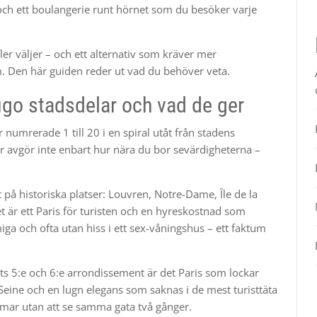
och ett boulangerie runt hörnet som du besöker varje
fler väljer – och ett alternativ som kräver mer
m. Den här guiden reder ut vad du behöver veta.
go stadsdelar och vad de ger
 numrerade 1 till 20 i en spiral utåt från stadens
er avgör inte enbart hur nära du bor sevärdigheterna –
t på historiska platser: Louvren, Notre-Dame, Île de la
et är ett Paris för turisten och en hyreskostnad som
iga och ofta utan hiss i ett sex-våningshus – ett faktum
 5:e och 6:e arrondissement är det Paris som lockar
eine och en lugn elegans som saknas i de mest turisttäta
immar utan att se samma gata två gånger.