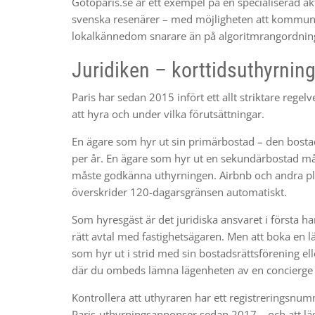
Gotoparis.se är ett exempel på en specialiserad ak
svenska resenärer – med möjligheten att kommuni
lokalkännedom snarare än på algoritmrangordnin
Juridiken – korttidsuthyrning 
Paris har sedan 2015 infört ett allt striktare rege
att hyra och under vilka förutsättningar.
En ägare som hyr ut sin primärbostad – den bostad 
per år. En ägare som hyr ut en sekundärbostad må
måste godkänna uthyrningen. Airbnb och andra plat
överskrider 120-dagarsgränsen automatiskt.
Som hyresgäst är det juridiska ansvaret i första ha
rätt avtal med fastighetsägaren. Men att boka en 
som hyr ut i strid med sin bostadsrättsförening el
där du ombeds lämna lägenheten av en concierge el
Kontrollera att uthyraren har ett registreringsnumm
Paris-uthyrningsannonser sedan 2017 – och att lä