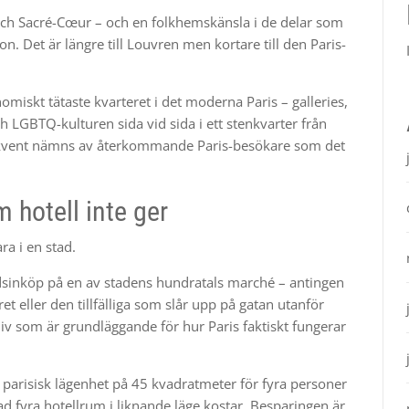
och Sacré-Cœur – och en folkhemskänsla i de delar som
n. Det är längre till Louvren men kortare till den Paris-
nomiskt tätaste kvarteret i det moderna Paris – galleries,
h LGBTQ-kulturen sida vid sida i ett stenkvarter från
ekvent nämns av återkommande Paris-besökare som det
 hotell inte ger
ra i en stad.
dsinköp på en av stadens hundratals marché – antingen
eller den tillfälliga som slår upp på gatan utanför
liv som är grundläggande för hur Paris faktiskt fungerar
parisisk lägenhet på 45 kvadratmeter för fyra personer
vad fyra hotellrum i liknande läge kostar. Besparingen är